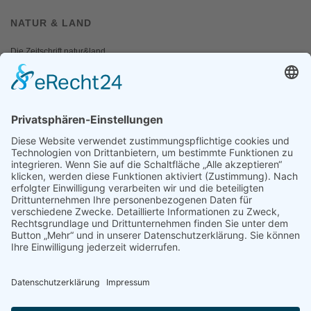
NATUR & LAND
Die Zeitschrift natur&land
Archiv
Mediadaten
PRESSE
Fotos und Logos
Presseaussendungen
Presse
Presseinformationen abonnieren
ÜBER UNS
Naturschutzbund
Team
Landesgruppen
Naturschutzjugend
Positionen