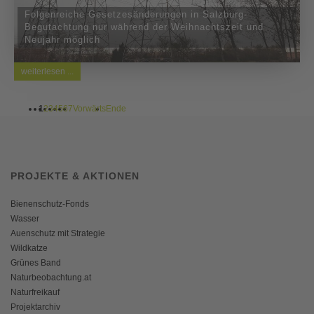
Folgenreiche Gesetzesänderungen in Salzburg-
Begutachtung nur während der Weihnachtszeit und
Neujahr möglich
weiterlesen ...
1
2
3
4
5
6
7
Vorwärts
Ende
PROJEKTE & AKTIONEN
Bienenschutz-Fonds
Wasser
Auenschutz mit Strategie
Wildkatze
Grünes Band
Naturbeobachtung.at
Naturfreikauf
Projektarchiv