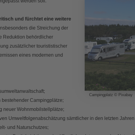
ngepasst werden soll.
tisch und fürchtet eine weitere
 Insbesonders die Streichung der
e Reduktion behördlicher
ng zusätzlicher tourististischer
dernissen eines modernen und
esumweltanwaltschaft;
Campingplatz © Pixabay
n bestehender Campingplätze;
ng neuer Wohnmobilstellplätze;
iven Umweltfolgenabschätzung sämtlicher in den letzten Jahr
t- und Naturschutzes;