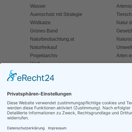
Wasser
Artensc
Auenschutz mit Strategie
Tiersch
Wildkatze
Natur d
Grünes Band
Gesetz
Naturbeobachtung.at
Naturs
Naturfreikauf
Umwelt
Projektarchiv
Arten 
Wolf
Fischotter
AKT
Ihre St
Spend
Mitglie
Zivildie
Mithelf