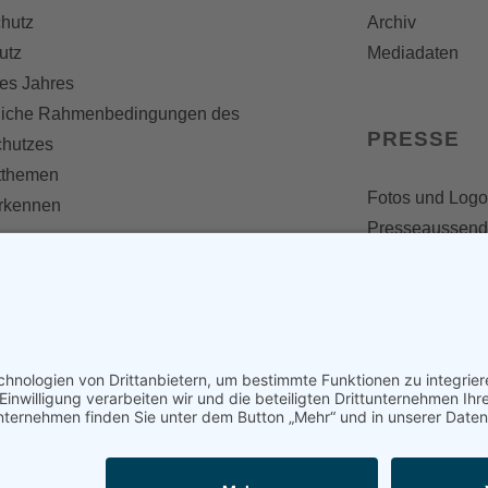
hutz
Archiv
utz
Mediadaten
es Jahres
liche Rahmenbedingungen des
PRESSE
chutzes
themen
Fotos und Logo
erkennen
Presseaussen
Presse
Presseinformat
IV WERDEN
imme zählt!
en
d werden
nst
en und mitarbeiten