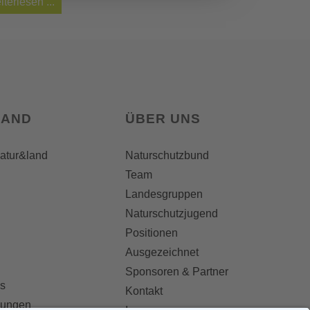
iterlesen ...
LAND
ÜBER UNS
natur&land
Naturschutzbund
Team
Landesgruppen
Naturschutzjugend
Positionen
Ausgezeichnet
Sponsoren & Partner
s
Kontakt
dungen