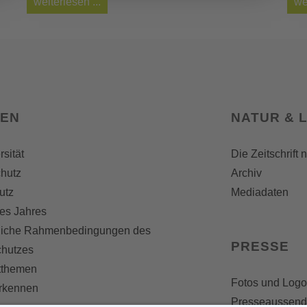
weiterlesen ...
we
SEN
NATUR & 
rsität
Die Zeitschrift 
hutz
Archiv
utz
Mediadaten
es Jahres
liche Rahmenbedingungen des
PRESSE
chutzes
themen
Fotos und Logo
erkennen
Presseaussen