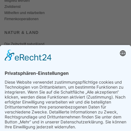
Mitglied werden
Zivildienst
Mithelfen und mitarbeiten
Firmenkooperationen
NATUR & LAND
Die Zeitschrift natur&land
Archiv
Mediadaten
PRESSE
Fotos und Logos
Presseaussendungen
Presse
Presseinformationen abonnieren
ÜBER UNS
Naturschutzbund