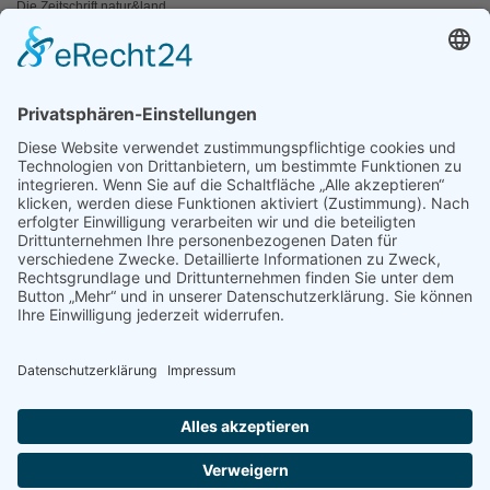
Die Zeitschrift natur&land
Archiv
Mediadaten
PRESSE
Fotos und Logos
Presseaussendungen
Presse
Presseinformationen abonnieren
ÜBER UNS
Naturschutzbund
Team
Landesgruppen
Naturschutzjugend
Positionen
Ausgezeichnet
Sponsoren & Partner
Kontakt