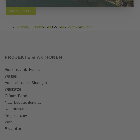
weiterlesen ...
Anfang
Zurück
9
10
11
12
13
14
15
Vorwärts
Ende
PROJEKTE & AKTIONEN
Bienenschutz-Fonds
Wasser
Auenschutz mit Strategie
Wildkatze
Grünes Band
Naturbeobachtung.at
Naturfreikauf
Projektarchiv
Wolf
Fischotter