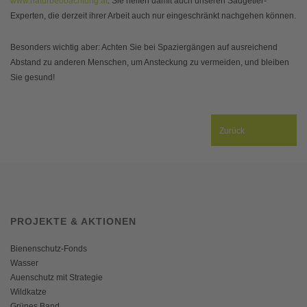
www.naturbeobachtung.at
. Sie helfen damit auch unseren Säugetier-
Experten, die derzeit ihrer Arbeit auch nur eingeschränkt nachgehen können.
Besonders wichtig aber: Achten Sie bei Spaziergängen auf ausreichend
Abstand zu anderen Menschen, um Ansteckung zu vermeiden, und bleiben
Sie gesund!
Zurück
PROJEKTE & AKTIONEN
Bienenschutz-Fonds
Wasser
Auenschutz mit Strategie
Wildkatze
Grünes Band