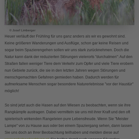
© Josef Limberger
Heuer verläuft der Frühling für uns ganz anders als wir es gewohnt sind.
Keine größeren Wanderungen und Ausflüge, schon gar keine Reisen und
sogar beim Spazierengehen sollen wir uns stark zurücknehmen. Doch die
Natur kann dank der reduzierten Störungen vielerorts "durchatmen": Auf den
Straßen fallen weniger Tiere dem Verkehr zum Opfer und viele Tiere erobern
nun Gebiete zurück, die sie in den letzten Jahren wegen Störungen und
menschgemachten Gefahren gemieden haben. Dadurch werden für
aufmerksame Menschen sogar besondere Naturerlebnisse "vor der Haustür"
möglich!
So sind jetzt auch die Hasen auf den Wiesen zu beobachten, wenn sie ihre
Rangkämpfe austragen. Dabei vermitteln sie uns mit ihrer Kraft und den oft
spielerisch wirkenden Rangeleien pure Lebensfreude. Wenn Sie "Meister
Lampe" von zu Hause aus oder bei einem Spaziergang sehen, dann lassen
Sie uns doch an Ihrer Beobachtung teilhaben und melden diese auf