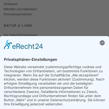
Zivildienst
Mithelfen und mitarbeiten
Firmenkooperationen
NATUR & LAND
Die Zeitschrift natur&land
Archiv
Mediadaten
PRESSE
Fotos und Logos
Presseaussendungen
Presse
Presseinformationen abonnieren
ÜBER UNS
Naturschutzbund
Team