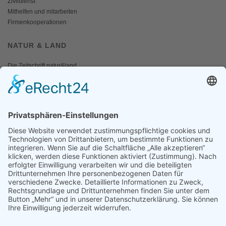
Zivildienst
Mithelfen und mitarbeiten
Firmenkooperationen
NATUR & LAND
Die Zeitschrift natur&land
Archiv
Mediadaten
PRESSE
Fotos und Logos
Presseaussendungen
Presse
Presseinformationen abonnieren
ÜBER UNS
Naturschutzbund
Team