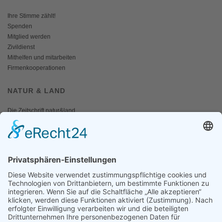
Ihre Stimme zählt!
Spenden
Mitglied werden
Zivildienst
Mithelfen und mitarbeiten
Firmenkooperationen
NATUR & LAND
Die Zeitschrift natur&land
Archiv
Mediadaten
PRESSE
Fotos und Logos
Presseaussendungen
Presse
Presseinformationen abonnieren