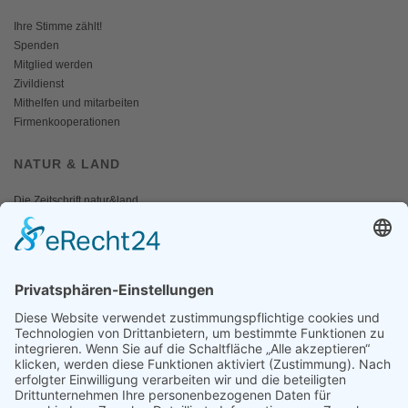
Ihre Stimme zählt!
Spenden
Mitglied werden
Zivildienst
Mithelfen und mitarbeiten
Firmenkooperationen
NATUR & LAND
Die Zeitschrift natur&land
Archiv
Mediadaten
PRESSE
Fotos und Logos
Presseaussendungen
Presse
Presseinformationen abonnieren