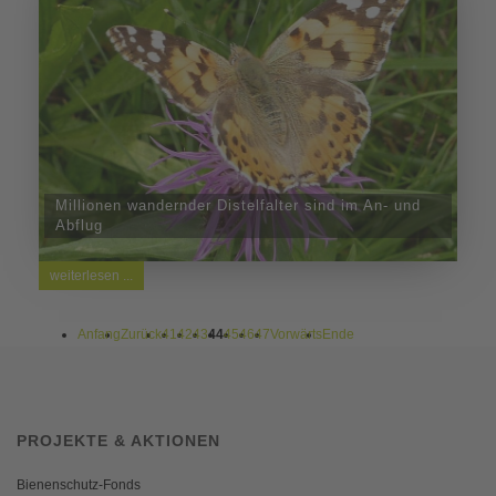
Millionen wandernder Distelfalter sind im An- und
Abflug
weiterlesen ...
Anfang
Zurück
41
42
43
44
45
46
47
Vorwärts
Ende
PROJEKTE & AKTIONEN
Bienenschutz-Fonds