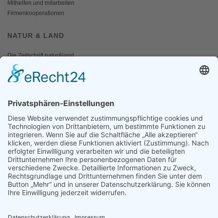
Mithelfen und mitarbeiten
Firmenkooperationen
NATUR & LAND
Die Zeitschrift natur&land
Archiv
Mediadaten
PRESSE
Fotos und Logos
Presseaussendungen
Presse
Presseinformationen abonnieren
ÜBER UNS
Naturschutzbund
Team
Landesgruppen