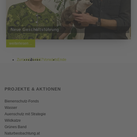
Neue Geschäftsführung
weiterlesen ...
Zurück
1
2
3
4
5
6
7
Vorwärts
Ende
PROJEKTE & AKTIONEN
Bienenschutz-Fonds
Wasser
Auenschutz mit Strategie
Wildkatze
Grünes Band
Naturbeobachtung.at