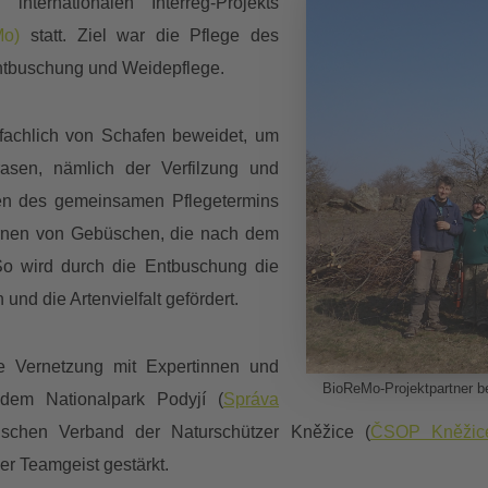
internationalen Interreg-Projekts
eMo)
statt. Ziel war die Pflege des
Entbuschung und Weidepflege.
zfachlich von Schafen beweidet, um
asen, nämlich der Verfilzung und
en des gemeinsamen Pflegetermins
fernen von Gebüschen, die nach dem
So wird durch die Entbuschung die
 und die Artenvielfalt gefördert.
e Vernetzung mit Expertinnen und
BioReMo-Projektpartner b
 dem Nationalpark Podyjí (
Správa
schen Verband der Naturschützer Kněžice (
ČSOP Kněžic
r Teamgeist gestärkt.