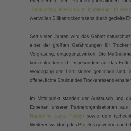
Pflegetermin der Partnerorganisationen des 
"Biodiversity Research & Monitoring“ (BioR
wertvollen Silikattrockenrasens durch gezielte 
Seit vielen Jahren wird das Gebiet naturschut
einer der größten Gefährdungen für Trockenr
Vergrasung, entgegenzuwirken. Die Maßnahm
konzentrierten sich insbesondere auf das Ent
Weidegang der Tiere stehen geblieben sind. 
offene, lichte Struktur des Trockenrasens erhalten
Im Mittelpunkt standen der Austausch und di
Experten unserer Partnerorganisationen aus
Národního parku Podyjí)
sowie dem tschechi
Weiterentwicklung des Projekts gewonnen und de