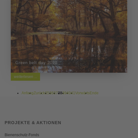
Green belt day 2020
weiterlesen ...
Anfang
Zurück
35
36
37
38
39
40
41
Vorwärts
Ende
PROJEKTE & AKTIONEN
Bienenschutz-Fonds