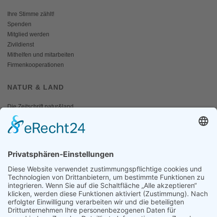
Ihre Stimme zählt!
Spenden
Mitglied werden
Zivildienst
Mithelfen und mitarbeiten
Firmenkooperationen
NATUR & LAND
Die Zeitschrift natur&land
Archiv
Mediadaten
PRESSE
Fotos und Logos
Presseaussendungen
Presse
Presseinformationen abonnieren