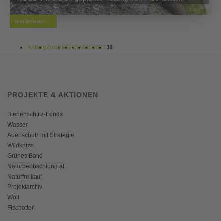
weiterlesen ...
Anfang
Zurück
32
33
34
35
36
37
38
PROJEKTE & AKTIONEN
Bienenschutz-Fonds
Wasser
Auenschutz mit Strategie
Wildkatze
Grünes Band
Naturbeobachtung.at
Naturfreikauf
Projektarchiv
Wolf
Fischotter