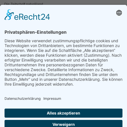
Die Zeitschrift natur&land
Archiv
Mediadaten
PRESSE
Fotos und Logos
Presseaussendungen
Presse
Presseinformationen abonnieren
ÜBER UNS
Naturschutzbund
Team
Landesgruppen
Naturschutzjugend
Positionen
Ausgezeichnet
Sponsoren & Partner
Kontakt