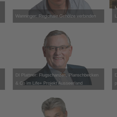
M
Wanninger: Regionale Gehölze verbinden
L
DI Plattner: Flugschanzen, Planschbecken
D
& Co im Life+ Projekt Ausseerland
p