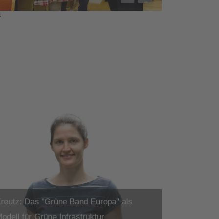
f
reutz: Das "Grüne Band Europa" als
odell für Grüne Infrastruktur