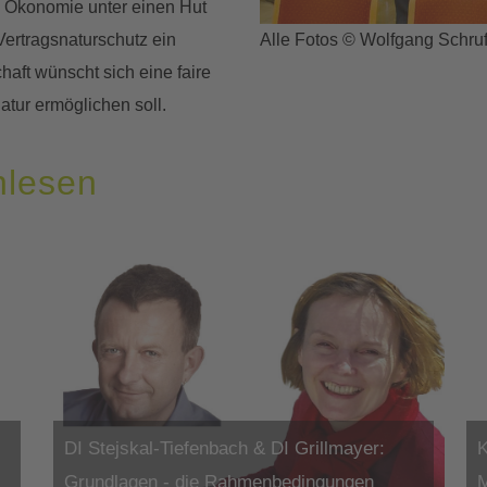
d Ökonomie unter einen Hut
 Vertragsnaturschutz ein
Alle Fotos © Wolfgang Schru
haft wünscht sich eine faire
atur ermöglichen soll.
hlesen
DI Stejskal-Tiefenbach & DI Grillmayer:
K
Grundlagen - die Rahmenbedingungen
M