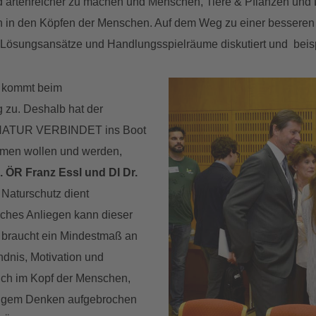
nd artenreicher zu machen und Menschen, Tiere & Pflanzen und
ch in den Köpfen der Menschen. Auf dem Weg zu einer besser
 Lösungsansätze und Handlungsspielräume diskutiert und beispie
n kommt beim
zu. Deshalb hat der
i NATUR VERBINDET ins Boot
hmen wollen und werden,
. ÖR Franz Essl und DI Dr.
 Naturschutz dient
iches Anliegen kann dieser
rn braucht ein Mindestmaß an
dnis, Motivation und
lich im Kopf der Menschen,
stigem Denken aufgebrochen