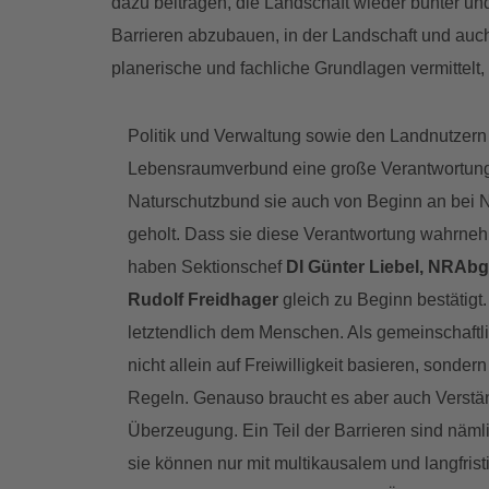
dazu beitragen, die Landschaft wieder bunter u
Barrieren abzubauen, in der Landschaft und au
planerische und fachliche Grundlagen vermittelt,
Politik und Verwaltung sowie den Landnutzer
Lebensraumverbund eine große Verantwortung 
Naturschutzbund sie auch von Beginn an be
geholt. Dass sie diese Verantwortung wahrne
haben Sektionschef
DI Günter Liebel, NRAbg
Rudolf Freidhager
gleich zu Beginn bestätigt.
letztendlich dem Menschen. Als gemeinschaftl
nicht allein auf Freiwilligkeit basieren, sonde
Regeln. Genauso braucht es aber auch Verstän
Überzeugung. Ein Teil der Barrieren sind näm
sie können nur mit multikausalem und langfri