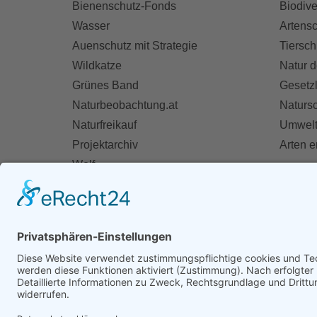
Bienenschutz-Fonds
Biodive
Wasser
Artensc
Auenschutz mit Strategie
Tiersch
Wildkatze
Natur d
Grünes Band
Gesetz
Naturbeobachtung.at
Naturs
Naturfreikauf
Umwelt
Projektarchiv
Arten 
Wolf
Fischotter
AKT
Ihre St
Spend
Mitglie
Zivildie