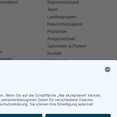
natur&land
Naturschutzbund
Team
Landesgruppen
Naturschutzjugend
Positionen
Ausgezeichnet
Sponsoren & Partner
s
Kontakt
dungen
Impressum
Datenschutz
ionen abonnieren
AGB