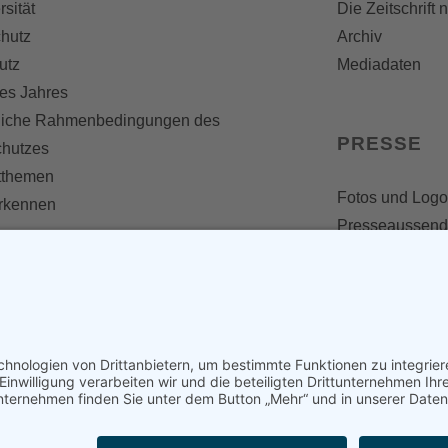
rsität
Die Zeitschrift 
hutz
Archiv
utz
Mediadaten
es Jahres
liche Rahmenbedingungen des
PRESSE
chutzes
themen
Fotos und Logo
erkennen
Presseaussen
Presse
Presseinformat
IV WERDEN
imme zählt!
en
d werden
nst