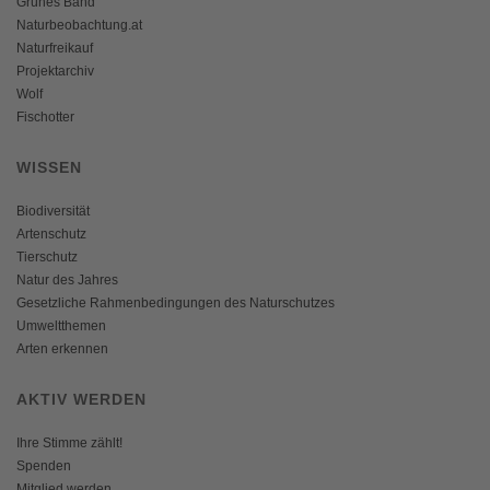
Grünes Band
Naturbeobachtung.at
Naturfreikauf
Projektarchiv
Wolf
Fischotter
WISSEN
Biodiversität
Artenschutz
Tierschutz
Natur des Jahres
Gesetzliche Rahmenbedingungen des Naturschutzes
Umweltthemen
Arten erkennen
AKTIV WERDEN
Ihre Stimme zählt!
Spenden
Mitglied werden