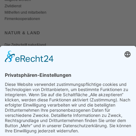
Zivildienst
Mithelfen und mitarbeiten
Firmenkooperationen
NATUR & LAND
Die Zeitschrift natur&land
Archiv
Mediadaten
PRESSE
Fotos und Logos
Presseaussendungen
Presse
Presseinformationen abonnieren
ÜBER UNS
Naturschutzbund
Team