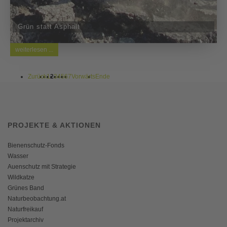
Grün statt Asphalt
weiterlesen ...
Zurück
1
2
3
4
5
6
7
Vorwärts
Ende
PROJEKTE & AKTIONEN
Bienenschutz-Fonds
Wasser
Auenschutz mit Strategie
Wildkatze
Grünes Band
Naturbeobachtung.at
Naturfreikauf
Projektarchiv