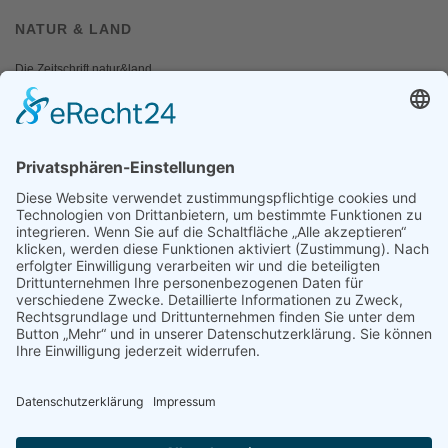
NATUR & LAND
Die Zeitschrift natur&land
Archiv
Mediadaten
PRESSE
Fotos und Logos
Presseaussendungen
Presse
Presseinformationen abonnieren
ÜBER UNS
Naturschutzbund
Team
Landesgruppen
Naturschutzjugend
Positionen