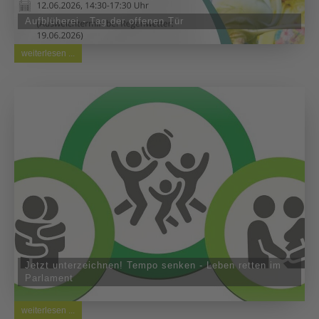
Aufblüherei - Tag der offenen Tür
weiterlesen ...
Jetzt unterzeichnen! Tempo senken - Leben retten im
Parlament
weiterlesen ...