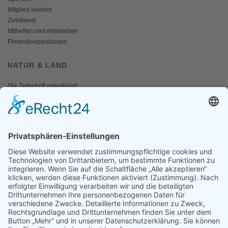
Mitglied werden
Zivildienst
Mithelfen und mitarbeiten
Firmenkooperationen
NATUR & LAND
Die Zeitschrift natur&land
Archiv
Mediadaten
PRESSE
Fotos und Logos
Presseaussendungen
Presse
Presseinformationen abonnieren
ÜBER UNS
Naturschutzbund