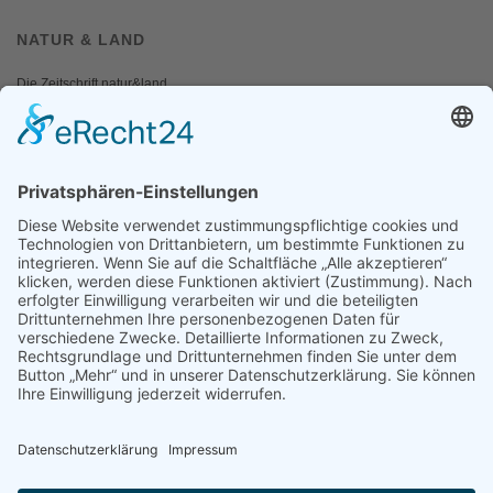
NATUR & LAND
Die Zeitschrift natur&land
Archiv
Mediadaten
PRESSE
Fotos und Logos
Presseaussendungen
Presse
Presseinformationen abonnieren
ÜBER UNS
Naturschutzbund
Team
Landesgruppen
Naturschutzjugend
Positionen