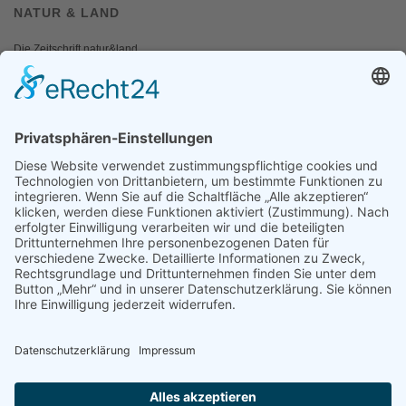
NATUR & LAND
Die Zeitschrift natur&land
Archiv
Mediadaten
PRESSE
Fotos und Logos
Presseaussendungen
Presse
Presseinformationen abonnieren
ÜBER UNS
Naturschutzbund
Team
Landesgruppen
Naturschutzjugend
Positionen
Ausgezeichnet