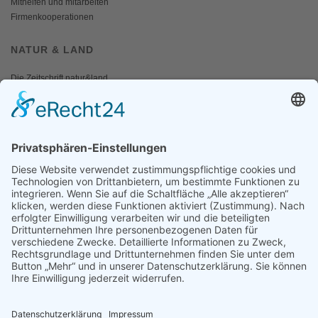
Mithelfen und mitarbeiten
Firmenkooperationen
NATUR & LAND
Die Zeitschrift natur&land
Archiv
Mediadaten
PRESSE
Fotos und Logos
Presseaussendungen
Presse
Presseinformationen abonnieren
ÜBER UNS
Naturschutzbund
Team
Landesgruppen