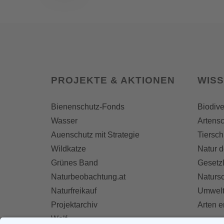
PROJEKTE & AKTIONEN
WIS
Bienenschutz-Fonds
Biodive
Wasser
Artensc
Auenschutz mit Strategie
Tiersch
Wildkatze
Natur d
Grünes Band
Gesetz
Naturbeobachtung.at
Naturs
Naturfreikauf
Umwelt
Projektarchiv
Arten 
Wolf