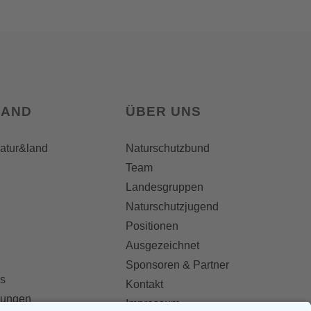
LAND
ÜBER UNS
natur&land
Naturschutzbund
Team
Landesgruppen
Naturschutzjugend
Positionen
Ausgezeichnet
Sponsoren & Partner
s
Kontakt
dungen
Impressum