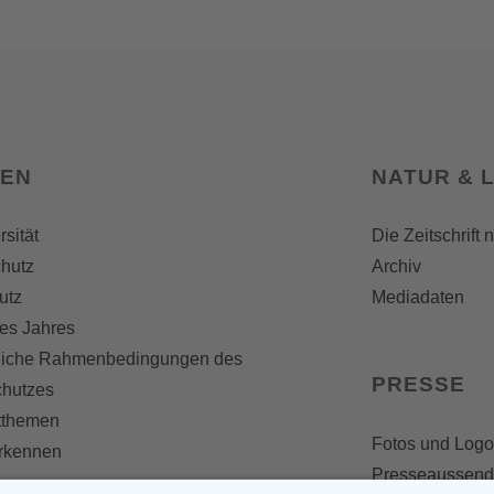
SEN
NATUR & 
rsität
Die Zeitschrift 
hutz
Archiv
utz
Mediadaten
es Jahres
liche Rahmenbedingungen des
PRESSE
chutzes
themen
Fotos und Logo
erkennen
Presseaussen