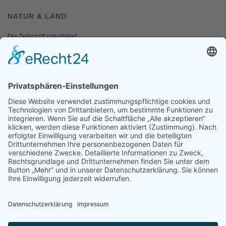
NATUR & LAND
Die Zeitschrift natur&land
Archiv
Mediadaten
PRESSE
Fotos und Logos
Presseaussendungen
Presse
Presseinformationen abonnieren
ÜBER UNS
Naturschutzbund
Team
Landesgruppen
Naturschutzjugend
Positionen