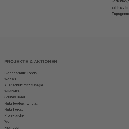
kostenlos,
zählt ist Ihr
Engagemen
PROJEKTE & AKTIONEN
Bienenschutz-Fonds
Wasser
Auenschutz mit Strategie
Wildkatze
Grünes Band
Naturbeobachtung.at
Naturfreikauf
Projektarchiv
Wolf
Fischotter