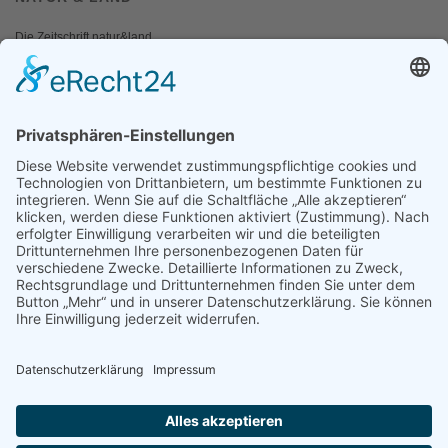
Die Zeitschrift natur&land
Archiv
Mediadaten
PRESSE
Fotos und Logos
Presseaussendungen
Presse
Presseinformationen abonnieren
ÜBER UNS
Naturschutzbund
Team
Landesgruppen
Naturschutzjugend
Positionen
Ausgezeichnet
Sponsoren & Partner