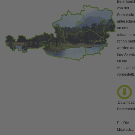
Beitrittser
von der
Gemeinde
unterschri
an uns
retournier
schon bald
werden au
Ihre Aktivit
für die
Artenvielfal
vorgestellt.
Download
Beitrittser
P.s. Die
Mitgliedscha