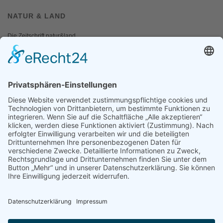
NATUR & LAND
Die Zeitschrift natur&land
Archiv
Mediadaten
PRESSE
Fotos und Logos
Presseaussendungen
Presse
Presseinformationen abonnieren
ÜBER UNS
Naturschutzbund
Team
Landesgruppen
Naturschutzjugend
Positionen