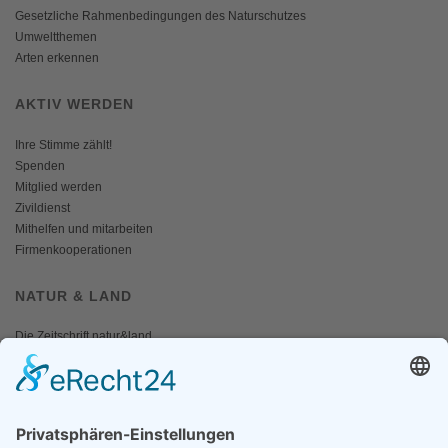
Gesetzliche Rahmenbedingungen des Naturschutzes
Umweltthemen
Arten erkennen
AKTIV WERDEN
Ihre Stimme zählt!
Spenden
Mitglied werden
Zivildienst
Mithelfen und mitarbeiten
Firmenkooperationen
NATUR & LAND
Die Zeitschrift natur&land
Archiv
Mediadaten
PRESSE