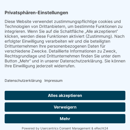
PRESSE
Fotos und Logos
Presseaussendungen
Presse
Presseinformationen abonnieren
ÜBER UNS
Naturschutzbund
Team
Landesgruppen
Naturschutzjugend
Positionen
Ausgezeichnet
Sponsoren & Partner
Kontakt
Impressum
Datenschutz
AGB