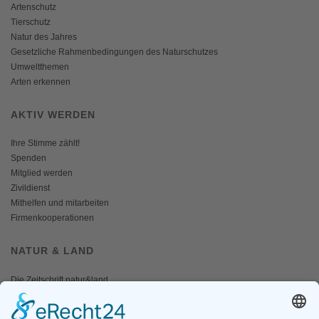
Artenschutz
Tierschutz
Natur des Jahres
Gesetzliche Rahmenbedingungen des Naturschutzes
Umweltthemen
Arten erkennen
AKTIV WERDEN
Ihre Stimme zählt!
Spenden
Mitglied werden
Zivildienst
Mithelfen und mitarbeiten
Firmenkooperationen
NATUR & LAND
Die Zeitschrift natur&land
Archiv
Mediadaten