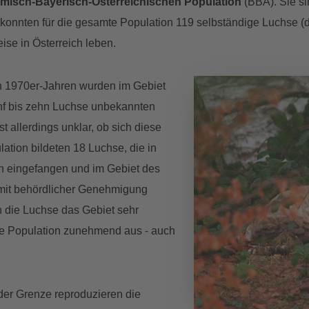
misch-Bayerisch-Österreichischen Population
(BBA). Sie si
onnten für die gesamte Population 119 selbständige Luchse (d.h.
se in Österreich leben.
n 1970er-Jahren wurden im Gebiet
nf bis zehn Luchse unbekannten
 allerdings unklar, ob sich diese
ation bildeten 18 Luchse, die in
n eingefangen und im Gebiet des
mit behördlicher Genehmigung
n die Luchse das Gebiet sehr
die Population zunehmend aus - auch
der Grenze reproduzieren die