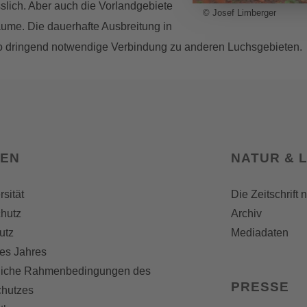
slich. Aber auch die Vorlandgebiete
© Josef Limberger
äume. Die dauerhafte Ausbreitung in
e so dringend notwendige Verbindung zu anderen Luchsgebieten.
SEN
NATUR & 
rsität
Die Zeitschrift 
hutz
Archiv
utz
Mediadaten
es Jahres
liche Rahmenbedingungen des
PRESSE
chutzes