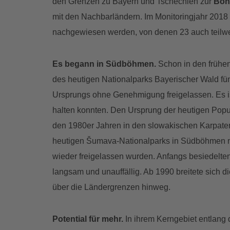
den Grenzen zu Bayern und Tschechien zur
Böh
mit den Nachbarländern. Im Monitoringjahr 2018 k
nachgewiesen werden, von denen 23 auch teilwei
Es begann in Südböhmen.
Schon in den frühe
des heutigen Nationalparks Bayerischer Wald fü
Ursprungs ohne Genehmigung freigelassen. Es ist
halten konnten. Den Ursprung der heutigen Popul
den 1980er Jahren in den slowakischen Karpate
heutigen Šumava-Nationalparks in Südböhmen 
wieder freigelassen wurden. Anfangs besiedelte
langsam und unauffällig. Ab 1990 breitete sich 
über die Ländergrenzen hinweg.
Potential für mehr.
In ihrem Kerngebiet entlang 