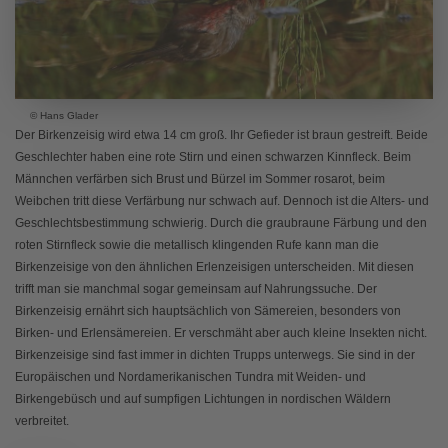
© Hans Glader
Der Birkenzeisig wird etwa 14 cm groß. Ihr Gefieder ist braun gestreift. Beide
Geschlechter haben eine rote Stirn und einen schwarzen Kinnfleck. Beim
Männchen verfärben sich Brust und Bürzel im Sommer rosarot, beim
Weibchen tritt diese Verfärbung nur schwach auf. Dennoch ist die Alters- und
Geschlechtsbestimmung schwierig. Durch die graubraune Färbung und den
roten Stirnfleck sowie die metallisch klingenden Rufe kann man die
Birkenzeisige von den ähnlichen Erlenzeisigen unterscheiden. Mit diesen
trifft man sie manchmal sogar gemeinsam auf Nahrungssuche.
Der
Birkenzeisig ernährt sich hauptsächlich von Sämereien, besonders von
Birken- und Erlensämereien. Er verschmäht aber auch kleine Insekten nicht.
Birkenzeisige sind fast immer in dichten Trupps unterwegs. Sie sind in
der
Europäischen und Nordamerikanischen Tundra mit Weiden- und
Birkengebüsch und auf sumpfigen Lichtungen in nordischen Wäldern
verbreitet.