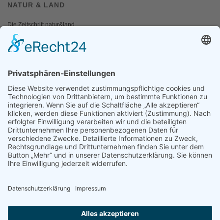
NATUR & LAND
Die Zeitschrift natur&land
Archiv
Mediadaten
PRESSE
Fotos und Logos
Presseaussendungen
Presse
Presseinformationen abonnieren
ÜBER UNS
Naturschutzbund
Team
Landesgruppen
Naturschutzjugend
Positionen
Ausgezeichnet