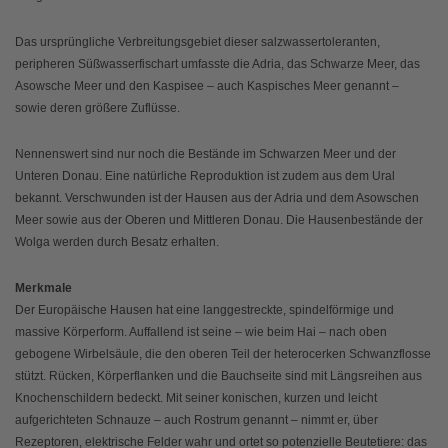
Das ursprüngliche Verbreitungsgebiet dieser salzwassertoleranten,
peripheren Süßwasserfischart umfasste die Adria, das Schwarze Meer, das
Asowsche Meer und den Kaspisee – auch Kaspisches Meer genannt –
sowie deren größere Zuflüsse.
Nennenswert sind nur noch die Bestände im Schwarzen Meer und der
Unteren Donau. Eine natürliche Reproduktion ist zudem aus dem Ural
bekannt. Verschwunden ist der Hausen aus der Adria und dem Asowschen
Meer sowie aus der Oberen und Mittleren Donau. Die Hausenbestände der
Wolga werden durch Besatz erhalten.
Merkmale
Der Europäische Hausen hat eine langgestreckte, spindelförmige und
massive Körperform. Auffallend ist seine – wie beim Hai – nach oben
gebogene Wirbelsäule, die den oberen Teil der heterocerken Schwanzflosse
stützt. Rücken, Körperflanken und die Bauchseite sind mit Längsreihen aus
Knochenschildern bedeckt. Mit seiner konischen, kurzen und leicht
aufgerichteten Schnauze – auch Rostrum genannt – nimmt er, über
Rezeptoren, elektrische Felder wahr und ortet so potenzielle Beutetiere: das