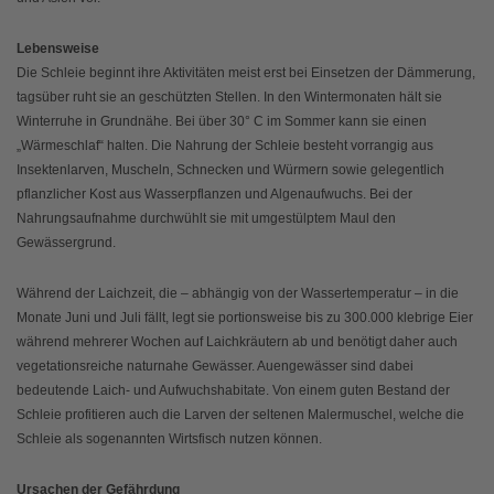
Lebensweise
Die Schleie beginnt ihre Aktivitäten meist erst bei Einsetzen der Dämmerung,
tagsüber ruht sie an geschützten Stellen. In den Wintermonaten hält sie
Winterruhe in Grundnähe. Bei über 30° C im Sommer kann sie einen
„Wärmeschlaf“ halten. Die Nahrung der Schleie besteht vorrangig aus
Insektenlarven, Muscheln, Schnecken und Würmern sowie gelegentlich
pflanzlicher Kost aus Wasserpflanzen und Algenaufwuchs. Bei der
Nahrungsaufnahme durchwühlt sie mit umgestülptem Maul den
Gewässergrund.
Während der Laichzeit, die – abhängig von der Wassertemperatur – in die
Monate Juni und Juli fällt, legt sie portionsweise bis zu 300.000 klebrige Eier
während mehrerer Wochen auf Laichkräutern ab und benötigt daher auch
vegetationsreiche naturnahe Gewässer. Auengewässer sind dabei
bedeutende Laich- und Aufwuchshabitate. Von einem guten Bestand der
Schleie profitieren auch die Larven der seltenen Malermuschel, welche die
Schleie als sogenannten Wirtsfisch nutzen können.
Ursachen der Gefährdung