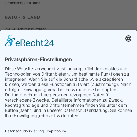
Firmenkooperationen
NATUR & LAND
Die Zeitschrift natur&land
Archiv
Mediadaten
PRESSE
Fotos und Logos
Presseaussendungen
Presse
Presseinformationen abonnieren
ÜBER UNS
Naturschutzbund
Team
Landesgruppen
Naturschutzjugend