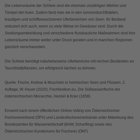
Die Lebensräume der Schleie sind die ehemals unzähligen Weiher und
Tümpel der Auen. Zudem fand man sie in den sonnendurchfluteten,
krautigen und schilfbewachsenen Uferbereichen von Seen. Ihr Bestand
reduziert sich auch, wenn zu viele Welse im Gewässer sind. Durch die
Siedlungsentwicklung und verschiedene flussbauliche Maßnahmen sind ihre
Lebensräume immer weiter unter Druck geraten und in manchen Regionen
gänzlich verschwunden.
Die Schleie benötigt naturbelassene Uferbereiche mit reichen Beständen an
Tauchblattpflanzen, um erfolgreich laichen zu können.
Quelle: Fische, Krebse & Muscheln in heimischen Seen und Flüssen, 2.
Auflage, W. Hauer (2020); Fischlexikon.eu, Die Süßwasserfische der
österreichischen Monarchie, Heckel & Kner (1858)
Ernannt nach einem öffentlichen Online-Voting von Österreichischer
Fischereiverband (ÖFV) und Landesfischereiverbände unter Mitwirkung des
Bundesamtes für Wasserwirtschaft (BAW, Scharfling) sowie des
Österreichischen Kuratoriums für Fischerei (ÖKF)