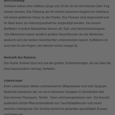
Beschreibung
Schleien haben eine mittlere Länge von 20 bis 30 cm und können über 4 kg
schwer werden. Die Färbung der Art variiert zwischen olivgrün bis olivbraun
mit einem goldenen Glanz an der Flanke. Ihre Flossen sind abgerundet und
ihr Maul kann zur Nahrungsaufnahme vorgestülpt werden. Die kurzen
Bartfäden in jedem Maulwinkel dienen als Tast- und Geschmacksorgane.
Die Männchen haben deutlich größere Bauchflossen als die Weibchen,
wodurch sich die beiden Geschlechter unterscheiden lassen. Auffallend ist
auch die Iris der Augen, die intensiv rot bis orange ist.
Herkunft des Namens
Der Name Schleie lässt sich auf die großen Schleimmengen, die sie über die
Haut abzusondern vermag, herleiten.
Lebensraum
Ihren Lebensraum stellen sommerwarme Stillgewässer und sehr langsam
fließende Gewässer dar, wo sie in kleineren Gruppen in Grundnähe lebt.
Dies können Flussauen, Teiche, Seen und Auengewässer sein. Sie braucht
außerdem dichte Pflanzenbestände von Tauchblattpflanzen und einen
weichen Untergrund. Die Schleie kommt im gesamten gemäßigten Europa
und Asien vor.