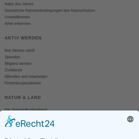
Natur des Jahres
Gesetzliche Rahmenbedingungen des Naturschutzes
Umweltthemen
Arten erkennen
AKTIV WERDEN
Ihre Stimme zählt!
Spenden
Mitglied werden
Zivildienst
Mithelfen und mitarbeiten
Firmenkooperationen
NATUR & LAND
Die Zeitschrift natur&land
Archiv
Mediadaten
PRESSE