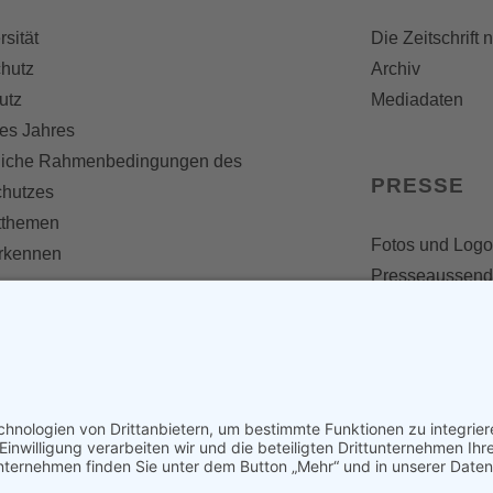
rsität
Die Zeitschrift 
hutz
Archiv
utz
Mediadaten
es Jahres
liche Rahmenbedingungen des
PRESSE
chutzes
themen
Fotos und Logo
erkennen
Presseaussen
Presse
Presseinformat
IV WERDEN
imme zählt!
en
d werden
nst