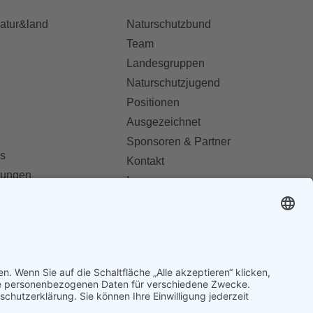
natur&land
Naturschutzbund
Team
Landesgruppen
Naturschutzjugend
Positionen
Ausgezeichnet
Sponsoren & Partner
s
Kontakt
dungen
Impressum
Datenschutz
ionen abonnieren
AGB