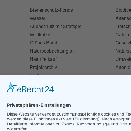
Bienenschutz-Fonds
Biodive
Wasser
Artensc
Auenschutz mit Strategie
Tiersch
Wildkatze
Natur d
Grünes Band
Gesetz
Naturbeobachtung.at
Naturs
Naturfreikauf
Umwelt
Projektarchiv
Arten 
Wolf
Fischotter
AKT
Ihre St
Spend
Mitglie
Zivildie