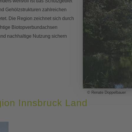
ders wertvoll ist das Schutzgebiet
nd Gehölzstrukturen zahlreichen
tet. Die Region zeichnet sich durch
ichtige Biotopverbundachsen
und nachhaltige Nutzung sichern
© Renate Doppelbauer
gion Innsbruck Land