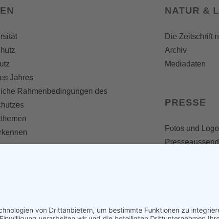
SEN
NATUR & 
rsität
Die Zeitschrift 
hutz
Archiv
utz
Mediadaten
es Jahres
liche Rahmenbedingungen des
PRESSE
chutzes
themen
Fotos und Logo
erkennen
Presseaussen
Presse
Presseinformat
IV WERDEN
imme zählt!
en