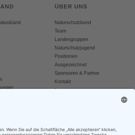
LAND
ÜBER UNS
natur&land
Naturschutzbund
Team
Landesgruppen
Naturschutzjugend
Positionen
Ausgezeichnet
Sponsoren & Partner
s
Kontakt
dungen
Impressum
Datenschutz
ionen abonnieren
AGB