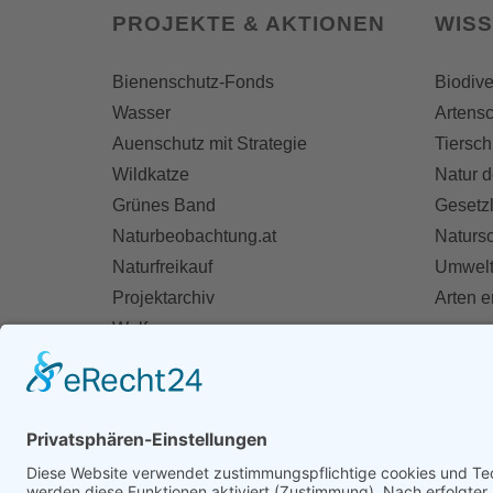
PROJEKTE & AKTIONEN
WIS
Bienenschutz-Fonds
Biodive
Wasser
Artensc
Auenschutz mit Strategie
Tiersch
Wildkatze
Natur d
Grünes Band
Gesetz
Naturbeobachtung.at
Naturs
Naturfreikauf
Umwelt
Projektarchiv
Arten 
Wolf
Fischotter
AKT
Ihre St
Spend