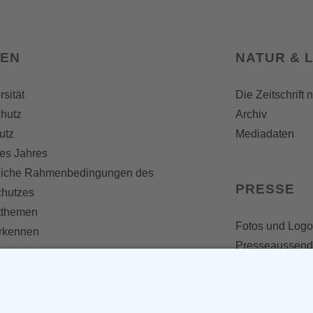
SEN
NATUR & 
rsität
Die Zeitschrift 
hutz
Archiv
utz
Mediadaten
es Jahres
liche Rahmenbedingungen des
PRESSE
chutzes
themen
Fotos und Logo
erkennen
Presseaussen
Presse
Presseinformat
IV WERDEN