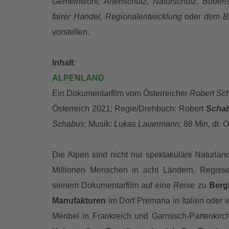
Gemeinwohl, Artenschutz, Naturschutz, Bodens
fairer Handel, Regionalentwicklung
oder
dem B
vorstellen.
Inhalt
:
ALPENLAND
Ein Dokumentarfilm vom Österreicher
Robert Sc
Österreich 2021; Regie/Drehbuch: Robert
Scha
Schabus
; Musik:
Lukas Lauermann;
88 Min, dt. 
Die Alpen sind nicht nur spektakuläre Naturla
Millionen Menschen in acht Ländern. Regisse
seinem Dokumentarfilm auf eine Reise zu
Berg
Manufakturen
im Dorf Premana in Italien oder 
Méribel in Frankreich und Garmisch‐Partenkir