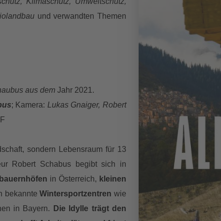
chutz, Klimaschutz, Umweltschutz,
iolandbau
und verwandten Themen
haubus aus dem
Jahr 2021.
bus
; Kamera:
Lukas Gnaiger, Robert
OF
ndschaft, sondern Lebensraum für 13
ur Robert Schabus begibt sich in
bauernhöfen
in Österreich,
kleinen
in bekannte
Wintersportzentren
wie
chen in Bayern.
Die Idylle trägt den