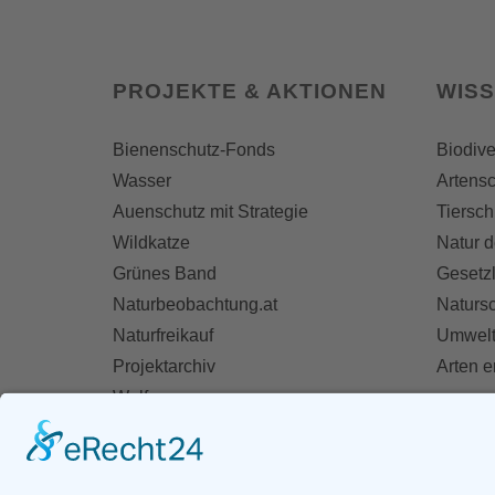
PROJEKTE & AKTIONEN
WIS
Bienenschutz-Fonds
Biodive
Wasser
Artensc
Auenschutz mit Strategie
Tiersch
Wildkatze
Natur d
Grünes Band
Gesetz
Naturbeobachtung.at
Naturs
Naturfreikauf
Umwelt
Projektarchiv
Arten 
Wolf
Fischotter
AKT