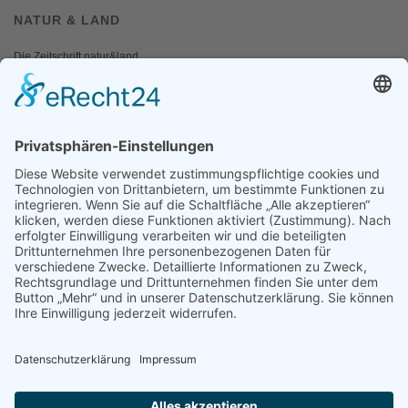
NATUR & LAND
Die Zeitschrift natur&land
Archiv
Mediadaten
PRESSE
Fotos und Logos
Presseaussendungen
Presse
Presseinformationen abonnieren
ÜBER UNS
Naturschutzbund
Team
Landesgruppen
Naturschutzjugend
Positionen
Ausgezeichnet