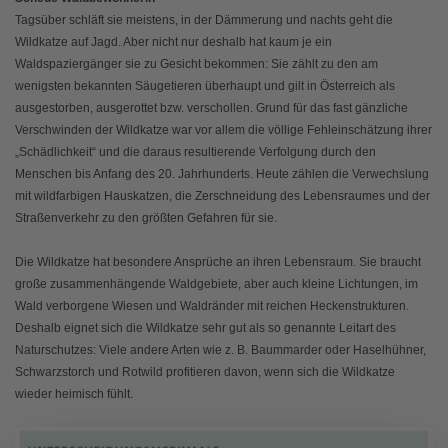
Tagsüber schläft sie meistens, in der Dämmerung und nachts geht die
Wildkatze auf Jagd. Aber nicht nur deshalb hat kaum je ein
Waldspaziergänger sie zu Gesicht bekommen: Sie zählt zu den am
wenigsten bekannten Säugetieren überhaupt und gilt in Österreich als
ausgestorben, ausgerottet bzw. verschollen. Grund für das fast gänzliche
Verschwinden der Wildkatze war vor allem die völlige Fehleinschätzung ihrer
„Schädlichkeit“ und die daraus resultierende Verfolgung durch den
Menschen bis Anfang des 20. Jahrhunderts. Heute zählen die Verwechslung
mit wildfarbigen Hauskatzen, die Zerschneidung des Lebensraumes und der
Straßenverkehr zu den größten Gefahren für sie.
Die Wildkatze hat besondere Ansprüche an ihren Lebensraum. Sie braucht
große zusammenhängende Waldgebiete, aber auch kleine Lichtungen, im
Wald verborgene Wiesen und Waldränder mit reichen Heckenstrukturen.
Deshalb eignet sich die Wildkatze sehr gut als so genannte Leitart des
Naturschutzes: Viele andere Arten wie z. B. Baummarder oder Haselhühner,
Schwarzstorch und Rotwild profitieren davon, wenn sich die Wildkatze
wieder heimisch fühlt.