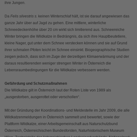
ihre Jungen.
Da
Felis silvestris s.
keinen Winterschlaf hält, ist sie darauf angewiesen das
ganze Jahr über auf Jagd zu gehen. Eine mittlere, winterliche
Schneedeckenhöhe über 20 cm wirkt sich limitierend aus. Schneereiche
Winter bringen die Wildkatze in Bedrängnis, da sich ihre Hauptbeutetiere,
kleine Nager, gut unter dem Schnee verstecken können und sie auf Grund
ihrer schmalen Pfoten leicht im Schnee einsinkt. Biogeographische Studien
zeigen jedoch, dass sich im Zuge der derzeitigen Klimaerwärmung und der
daraus resultierenden weniger strengen Winter in Österreich die
Lebensraumbedingungen für die Wildkatze verbessern werden.
Gefährdung und Schutzmaßnahmen
Die Wildkatze gilt in Österreich laut der Roten Liste von 1989 als
„ausgestorben, ausgerottet oder verschollen“.
Mit der Gründung der Koordinations- und Meldestelle im Jahr 2009, die alle
Wildkatzenmeldungen in Österreich sammelt und bewertet, sowie der
Plattform Wildkatze, einer Arbeitsgemeinschaft aus Naturschutzbund
Österreich, Österreichischen Bundesforsten, Naturhistorischem Museum