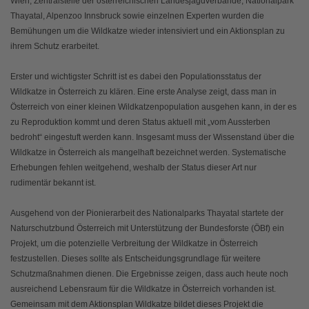
Wien, Zentralstelle der österreichischen Landesjagdverbände, Nationalpark
Thayatal, Alpenzoo Innsbruck sowie einzelnen Experten wurden die
Bemühungen um die Wildkatze wieder intensiviert und ein Aktionsplan zu
ihrem Schutz erarbeitet.
Erster und wichtigster Schritt ist es dabei den Populationsstatus der
Wildkatze in Österreich zu klären. Eine erste Analyse zeigt, dass man in
Österreich von einer kleinen Wildkatzenpopulation ausgehen kann, in der es
zu Reproduktion kommt und deren Status aktuell mit „vom Aussterben
bedroht“ eingestuft werden kann. Insgesamt muss der Wissenstand über die
Wildkatze in Österreich als mangelhaft bezeichnet werden. Systematische
Erhebungen fehlen weitgehend, weshalb der Status dieser Art nur
rudimentär bekannt ist.
Ausgehend von der Pionierarbeit des Nationalparks Thayatal startete der
Naturschutzbund Österreich mit Unterstützung der Bundesforste (ÖBf) ein
Projekt, um die potenzielle Verbreitung der Wildkatze in Österreich
festzustellen. Dieses sollte als Entscheidungsgrundlage für weitere
Schutzmaßnahmen dienen. Die Ergebnisse zeigen, dass auch heute noch
ausreichend Lebensraum für die Wildkatze in Österreich vorhanden ist.
Gemeinsam mit dem Aktionsplan Wildkatze bildet dieses Projekt die