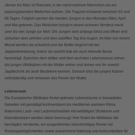
Jänner bis März ist Ranzzeit, in der meist mehrere Männchen um ein
paarungsbereites Weibchen buhlen. Die Tragzeit schwankt zwischen 63 und
68 Tagen. Folglich werden die meisten Jungen in den Monaten März, April
und Mai geboren. Das Weibchen bringt in einem sicheren Versteck meist
zwei bis vier Junge zur Welt. Die Jungen sind anfangs blind und öffnen erst
zwischen dem zehnten und dem zwölften Tag ihre Augen. Im Alter von einem
Monat werden sie entwöhnt und die Mutter beginnt mit der
Jagdunterweisung, indem sie sowohl tote als auch lebende Beute
heranträgt. Zwischen dem dritten und dem sechsten Lebensmonat ziehen
die jungen Wildkatzen mit der Mutter umher und lernen von ihr sowohl
Jagdtechnik als auch Beutetiere kennen. Danach sind die jungen Katzen
selbstständig und verlassen das Revier der Mutter.
Lebensraum
Die Europäische Wildkatze findet optimale Lebensräume in bewaldeten
Gebieten mit gemäßigt kontinentalem bis mediterran warmem Klima.
Naturnahe Laub- und Laubmischwälder mit vielfältigen Strukturen und
Kleinstbiotopen werden dabei bevorzugt. Hier findet die Wildkatze die
benötigten Verstecke, ein ausgedehntes vielschichtiges Revier mit
Rückzugsmöglichkeiten sowie ausreichend Nahrung und Aufzuchtplätze für