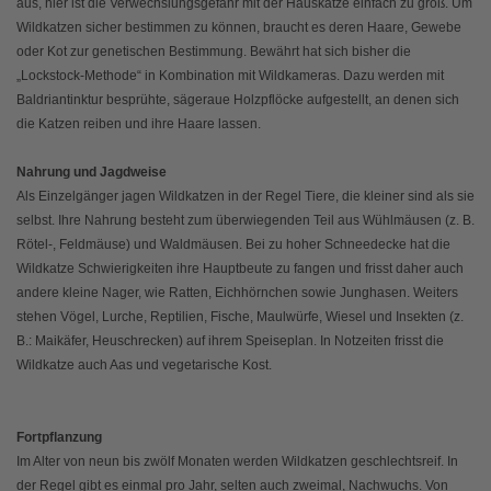
aus, hier ist die Verwechslungsgefahr mit der Hauskatze einfach zu groß. Um
Wildkatzen sicher bestimmen zu können, braucht es deren Haare, Gewebe
oder Kot zur genetischen Bestimmung. Bewährt hat sich bisher die
„Lockstock-Methode“ in Kombination mit Wildkameras. Dazu werden mit
Baldriantinktur besprühte, sägeraue Holzpflöcke aufgestellt, an denen sich
die Katzen reiben und ihre Haare lassen.
Nahrung und Jagdweise
Als Einzelgänger jagen Wildkatzen in der Regel Tiere, die kleiner sind als sie
selbst. Ihre Nahrung besteht zum überwiegenden Teil aus Wühlmäusen (z. B.
Rötel-, Feldmäuse) und Waldmäusen. Bei zu hoher Schneedecke hat die
Wildkatze Schwierigkeiten ihre Hauptbeute zu fangen und frisst daher auch
andere kleine Nager, wie Ratten, Eichhörnchen sowie Junghasen. Weiters
stehen Vögel, Lurche, Reptilien, Fische, Maulwürfe, Wiesel und Insekten (z.
B.: Maikäfer, Heuschrecken) auf ihrem Speiseplan. In Notzeiten frisst die
Wildkatze auch Aas und vegetarische Kost.
Fortpflanzung
Im Alter von neun bis zwölf Monaten werden Wildkatzen geschlechtsreif. In
der Regel gibt es einmal pro Jahr, selten auch zweimal, Nachwuchs. Von