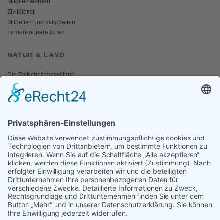
Mitglied werden
Zivildienst
Mithelfen und mitarbeiten
Firmenkooperationen
NATUR & LAND
Die Zeitschrift natur&land
Archiv
Mediadaten
PRESSE
Fotos und Logos
Presseaussendungen
Presse
Presseinformationen abonnieren
ÜBER UNS
Naturschutzbund