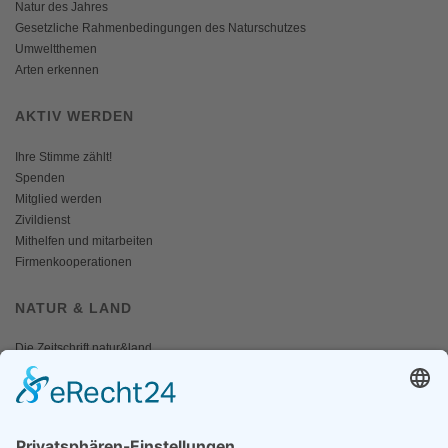
Natur des Jahres
Gesetzliche Rahmenbedingungen des Naturschutzes
Umweltthemen
Arten erkennen
AKTIV WERDEN
Ihre Stimme zählt!
Spenden
Mitglied werden
Zivildienst
Mithelfen und mitarbeiten
Firmenkooperationen
NATUR & LAND
Die Zeitschrift natur&land
Archiv
Mediadaten
PRESSE