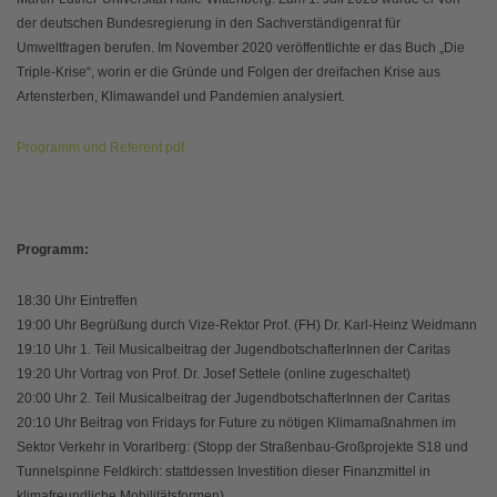
der deutschen Bundesregierung in den Sachverständigenrat für
Umweltfragen berufen. Im November 2020 veröffentlichte er das Buch „Die
Triple-Krise“, worin er die Gründe und Folgen der dreifachen Krise aus
Artensterben, Klimawandel und Pandemien analysiert.
Programm und Referent pdf
Programm:
18:30 Uhr Eintreffen
19:00 Uhr Begrüßung durch Vize-Rektor Prof. (FH) Dr. Karl-Heinz Weidmann
19:10 Uhr 1. Teil Musicalbeitrag der JugendbotschafterInnen der Caritas
19:20 Uhr Vortrag von Prof. Dr. Josef Settele (online zugeschaltet)
20:00 Uhr 2. Teil Musicalbeitrag der JugendbotschafterInnen der Caritas
20:10 Uhr Beitrag von Fridays for Future zu nötigen Klimamaßnahmen im
Sektor Verkehr in Vorarlberg: (Stopp der Straßenbau-Großprojekte S18 und
Tunnelspinne Feldkirch: stattdessen Investition dieser Finanzmittel in
klimafreundliche Mobilitätsformen)