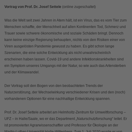
Vortrag von Prof. Dr. Josef Settele
(online zugeschaltet)
Was die Welt seit zwei Jahren in Atem hält, ist ein Virus, das es vom Tier zum
Menschen schaffte, der Menschheit auf allen Kontinenten Tod, Schmerz und
Trauer sowie schwere ökonomische und soziale Schäden bringt. Dennoch
kann keine einzige Regierung behaupten, nichts von den Risiken einer von
Viren ausgelösten Pandemie gewusst zu haben. Es gibt schon lange
Szenarien, die eine solche Entwicklung als nicht unwahrscheinlich
erscheinen haben lassen. Covid-19 und andere Infektionskrankheiten sind
ein Symptom unseres Umgangs mit der Natur, so wie auch das Artensterben
und der Klimawandel.
Der Vortrag soll den Bogen von den beobachteten Trends der
Naturzerstörung, der Wechselwirkung verschiedener Krisen und den (noch)
vorhandenen Optionen für eine nachhaltige Entwicklung spannen.
Prof. Dr. Josef Settele arbeitet am Helmholtz-Zentrum für Umweltforschung –
UFZ – in Halle/Saale, wo er das Department „Naturschutzforschung“ leitet. Er
ist promovierter Agrarwissenschaftler und Professor für Ökologie an der
Martin-Luther-Universität Halle-Wittenberg. Zum 1. Juli 2020 wurde er von