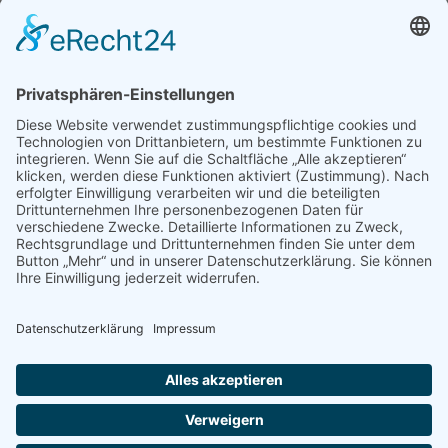
Archiv
Mediadaten
PRESSE
Fotos und Logos
Presseaussendungen
Presse
Presseinformationen abonnieren
ÜBER UNS
Naturschutzbund
Team
Landesgruppen
Naturschutzjugend
Positionen
Ausgezeichnet
Sponsoren & Partner
Kontakt
Impressum