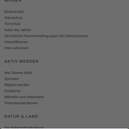
WISSEN
Biodiversität
Artenschutz
Tierschutz
Natur des Jahres
Gesetzliche Rahmenbedingungen des Naturschutzes
Umweltthemen
Arten erkennen
AKTIV WERDEN
Ihre Stimme zählt!
Spenden
Mitglied werden
Zivildienst
Mithelfen und mitarbeiten
Firmenkooperationen
NATUR & LAND
Die Zeitschrift natur&land