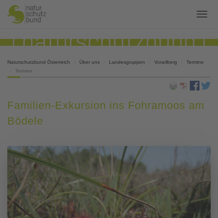
Naturschutzbund Österreich
Über uns
Landesgruppen
Vorarlberg
Termine
Termine
Familien-Exkursion ins Fohramoos am
Bödele