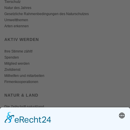
Tierschutz
Natur des Jahres
Gesetzliche Rahmenbedingungen des Naturschutzes
Umweltthemen
Arten erkennen
AKTIV WERDEN
Ihre Stimme zählt!
Spenden
Mitglied werden
Zivildienst
Mithelfen und mitarbeiten
Firmenkooperationen
NATUR & LAND
Die Zeitschrift natur&land
Archiv
Mediadaten