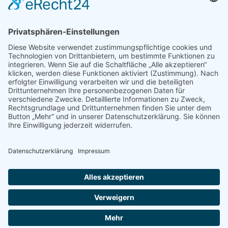
Mediadaten
PRESSE
Fotos und Logos
Presseaussendungen
Presse
Presseinformationen abonnieren
ÜBER UNS
Naturschutzbund
Team
Landesgruppen
Naturschutzjugend
Positionen
Ausgezeichnet
Sponsoren & Partner
Kontakt
Impressum
Datenschutz