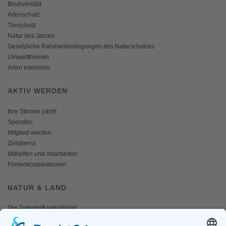
Biodiversität
Artenschutz
Tierschutz
Natur des Jahres
Gesetzliche Rahmenbedingungen des Naturschutzes
Umweltthemen
Arten erkennen
AKTIV WERDEN
Ihre Stimme zählt!
Spenden
Mitglied werden
Zivildienst
Mithelfen und mitarbeiten
Firmenkooperationen
NATUR & LAND
Die Zeitschrift natur&land
Archiv