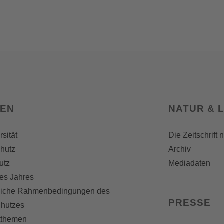
SEN
NATUR & 
rsität
Die Zeitschrift 
hutz
Archiv
utz
Mediadaten
es Jahres
liche Rahmenbedingungen des
PRESSE
chutzes
themen