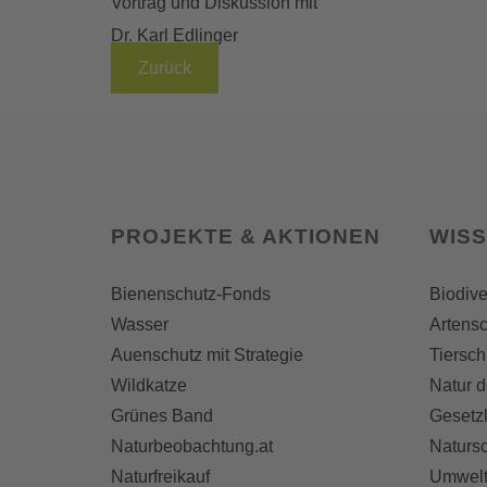
Vortrag und Diskussion mit
Dr. Karl Edlinger
Zurück
PROJEKTE & AKTIONEN
WIS
Bienenschutz-Fonds
Biodive
Wasser
Artensc
Auenschutz mit Strategie
Tiersch
Wildkatze
Natur d
Grünes Band
Gesetz
Naturbeobachtung.at
Naturs
Naturfreikauf
Umwelt