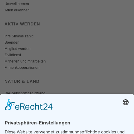
Umweltthemen
Arten erkennen
AKTIV WERDEN
Ihre Stimme zählt!
Spenden
Mitglied werden
Zivildienst
Mithelfen und mitarbeiten
Firmenkooperationen
NATUR & LAND
Die Zeitschrift natur&land
Archiv
Mediadaten
PRESSE
Fotos und Logos