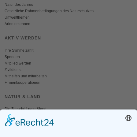
Natur des Jahres
Gesetzliche Rahmenbedingungen des Naturschutzes
Umweltthemen
Arten erkennen
AKTIV WERDEN
Ihre Stimme zählt!
Spenden
Mitglied werden
Zivildienst
Mithelfen und mitarbeiten
Firmenkooperationen
NATUR & LAND
Die Zeitschrift natur&land
Archiv
Mediadaten
PRESSE