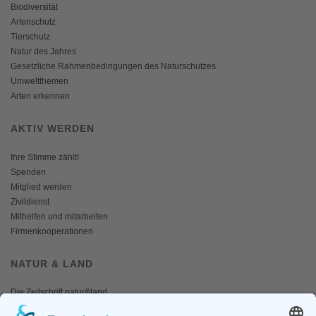
Biodiversität
Artenschutz
Tierschutz
Natur des Jahres
Gesetzliche Rahmenbedingungen des Naturschutzes
Umweltthemen
Arten erkennen
AKTIV WERDEN
Ihre Stimme zählt!
Spenden
Mitglied werden
Zivildienst
Mithelfen und mitarbeiten
Firmenkooperationen
NATUR & LAND
Die Zeitschrift natur&land
Archiv