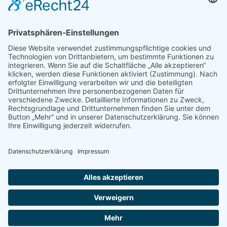
Mediadaten
PRESSE
Fotos und Logos
Presseaussendungen
Presse
Presseinformationen abonnieren
ÜBER UNS
Naturschutzbund
Team
Landesgruppen
Naturschutzjugend
Positionen
Ausgezeichnet
Sponsoren & Partner
Kontakt
Impressum
Datenschutz