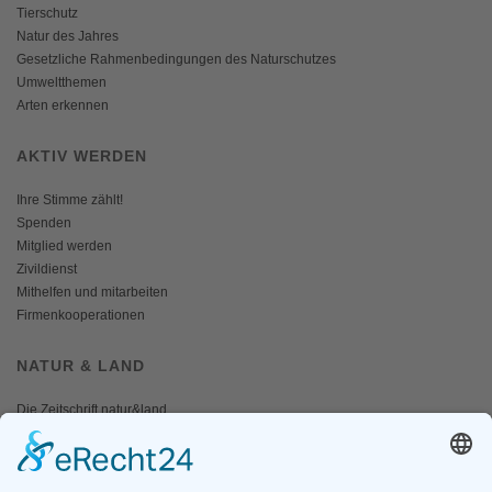
Tierschutz
Natur des Jahres
Gesetzliche Rahmenbedingungen des Naturschutzes
Umweltthemen
Arten erkennen
AKTIV WERDEN
Ihre Stimme zählt!
Spenden
Mitglied werden
Zivildienst
Mithelfen und mitarbeiten
Firmenkooperationen
NATUR & LAND
Die Zeitschrift natur&land
Archiv
Mediadaten