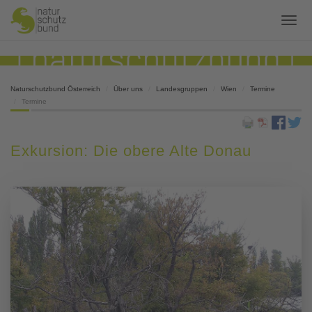
Naturschutzbund Österreich
Über uns
Landesgruppen
Wien
Termine
Termine
Exkursion: Die obere Alte Donau