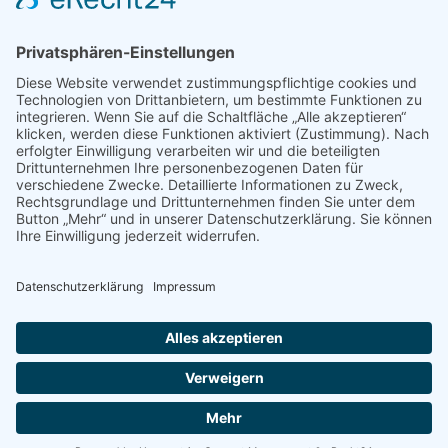
PRESSE
Fotos und Logos
Presseaussendungen
Presse
Presseinformationen abonnieren
ÜBER UNS
Naturschutzbund
Team
Landesgruppen
Naturschutzjugend
Positionen
Ausgezeichnet
Sponsoren & Partner
Kontakt
Impressum
Datenschutz
AGB