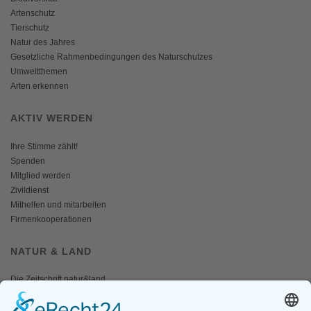
Artenschutz
Tierschutz
Natur des Jahres
Gesetzliche Rahmenbedingungen des Naturschutzes
Umweltthemen
Arten erkennen
AKTIV WERDEN
Ihre Stimme zählt!
Spenden
Mitglied werden
Zivildienst
Mithelfen und mitarbeiten
Firmenkooperationen
NATUR & LAND
Die Zeitschrift natur&land
Archiv
Mediadaten