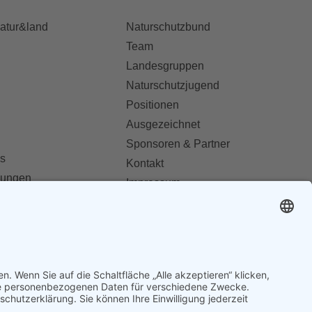
natur&land
Naturschutzbund
Team
Landesgruppen
Naturschutzjugend
Positionen
Ausgezeichnet
Sponsoren & Partner
s
Kontakt
dungen
Impressum
Datenschutz
ionen abonnieren
AGB