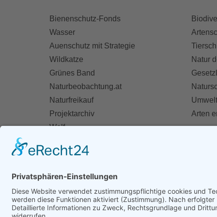
Bienenschutz-Fonds
Biodive
Wasser
Artensc
Auenschutz mit Strategie
Tiersch
Wildkatze
Natur d
Grünes Band
Gesetz
Naturbeobachtung.at
Naturs
Naturfreikauf
Umwelt
Projektarchiv
Arten 
Wolf
Fischotter
AKT
Ihre St
Spend
Mitglie