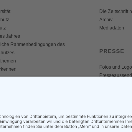
rsität
Die Zeitschrift 
hutz
Archiv
utz
Mediadaten
es Jahres
liche Rahmenbedingungen des
PRESSE
chutzes
themen
Fotos und Logo
erkennen
Presseaussen
Presse
Presseinformat
IV WERDEN
imme zählt!
en
d werden