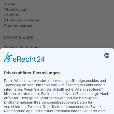
Spenden
Mitglied werden
Zivildienst
Mithelfen und mitarbeiten
Firmenkooperationen
NATUR & LAND
Die Zeitschrift natur&land
Archiv
Mediadaten
PRESSE
Fotos und Logos
Presseaussendungen
Presse
Presseinformationen abonnieren
ÜBER UNS