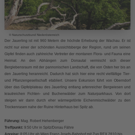
© Naturschutzbund Niederösterreich
Der Jauerling ist mit 960 Metern die höchste Erhebung der Wachau. Er ist
nicht nur einer der schönsten Aussichtsberge der Region, rund um seinen
Gipfel finden auch zahlreiche Vertreter der montanen Flora- und Fauna eine
Heimat. An den Abhängen zum Donautal vermischt sich dieser
Berglebensraum mit der pannonischen Landschaft, die von Osten her bis an
den Jauerling heranreicht. Dadurch hat sich hier eine recht vielfältige Tier-
und Pflanzengesellschaft etabliert. Unsere Exkursion führt von Oberndorf
über das Gipfelplateau des Jauerling entlang artenreicher Bergwiesen und
krautreichen Fichten- und Buchenwälder zum Naturparkhaus. Von dort
steigen wir dann durch eher wärmegetönte Eichenmischwälder zu den
Trockenrasen nahe der Ruine Hinterhaus bei Spitz ab.
Führung:
Mag. Robert Hehenberger
Treffpunkt:
9:50 Uhr in Spitz/Donau Fähre
Anreise:
8:05 Uhr ab Wien Franz-Josefs-Bahnhof mit Zug REX 2810 bis