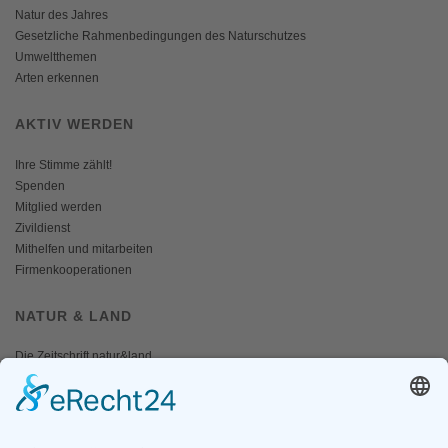
Natur des Jahres
Gesetzliche Rahmenbedingungen des Naturschutzes
Umweltthemen
Arten erkennen
AKTIV WERDEN
Ihre Stimme zählt!
Spenden
Mitglied werden
Zivildienst
Mithelfen und mitarbeiten
Firmenkooperationen
NATUR & LAND
Die Zeitschrift natur&land
Archiv
Mediadaten
PRESSE