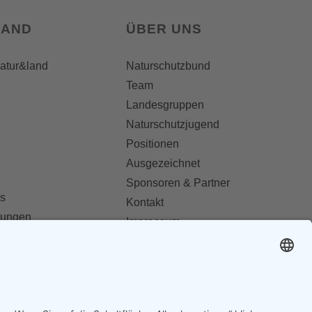
LAND
ÜBER UNS
natur&land
Naturschutzbund
Team
Landesgruppen
Naturschutzjugend
Positionen
Ausgezeichnet
Sponsoren & Partner
s
Kontakt
dungen
Impressum
Datenschutz
ionen abonnieren
AGB