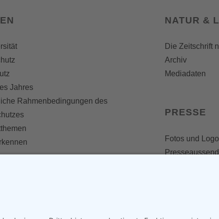
SEN
NATUR & 
rsität
Die Zeitschrift 
hutz
Archiv
utz
Mediadaten
es Jahres
liche Rahmenbedingungen des
PRESSE
chutzes
themen
Fotos und Logo
erkennen
Presseaussen
Presse
Presseinformat
IV WERDEN
imme zählt!