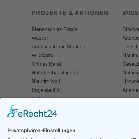
PROJEKTE & AKTIONEN
WIS
Bienenschutz-Fonds
Biodive
Wasser
Artensc
Auenschutz mit Strategie
Tiersch
Wildkatze
Natur d
Grünes Band
Gesetz
Naturbeobachtung.at
Naturs
Naturfreikauf
Umwelt
Projektarchiv
Arten 
Wolf
Fischotter
AKT
Ihre St